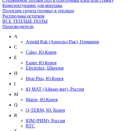
Cтержневой теплый пол в плиточный клей или стяжку
Комплектующие для монтажа
Подогрев грунта (почвы) в теплице
Распродажа остатков
ВСЕ ТЕПЛЫЕ ПОЛЫ
Производители
A
Arnold Rak (Арнольд Рак), Германия
C
Caleo, Ю.Корея
E
Eastec Ю.Корея
Electrolux, Швеция
H
Heat Plus, Ю.Корея
I
iQ MAT (Айкью мат), Россия
M
Marpe, Ю.Корея
Q
Q-TERM, Ю. Корея
R
RIM (РИМ), Россия
RTC