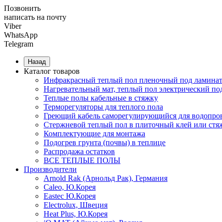
Позвонить
написать на почту
Viber
WhatsApp
Telegram
Назад
Каталог товаров
Инфракрасный теплый пол пленочный под ламинат
Нагревательный мат, теплый пол электрический по
Теплые полы кабельные в стяжку
Терморегуляторы для теплого пола
Греющий кабель саморегулирующийся для водопров
Cтержневой теплый пол в плиточный клей или стя
Комплектующие для монтажа
Подогрев грунта (почвы) в теплице
Распродажа остатков
ВСЕ ТЕПЛЫЕ ПОЛЫ
Производители
Arnold Rak (Арнольд Рак), Германия
Caleo, Ю.Корея
Eastec Ю.Корея
Electrolux, Швеция
Heat Plus, Ю.Корея