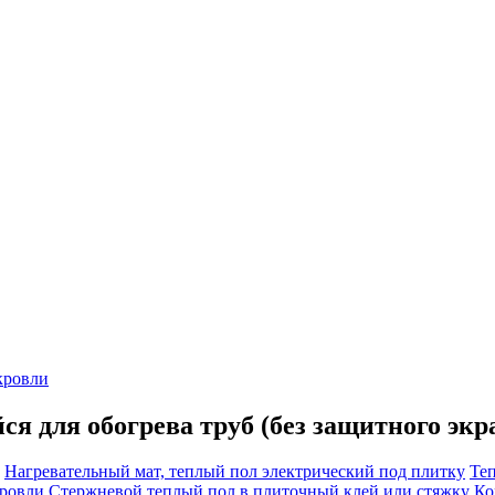
кровли
для обогрева труб (без защитного экрана
Нагревательный мат, теплый пол электрический под плитку
Те
кровли
Cтержневой теплый пол в плиточный клей или стяжку
Ко