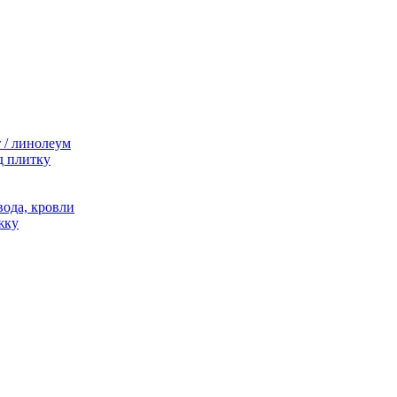
 / линолеум
д плитку
ода, кровли
жку