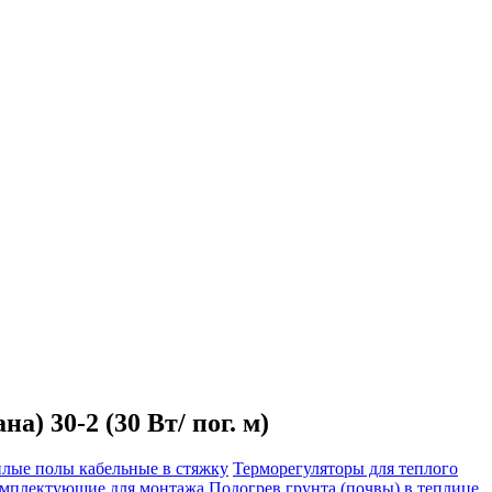
) 30-2 (30 Вт/ пог. м)
плые полы кабельные в стяжку
Терморегуляторы для теплого
мплектующие для монтажа
Подогрев грунта (почвы) в теплице