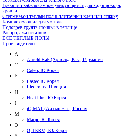
Греющий кабель саморегулирующийся для водопровода,
кровли
Cтержневой теплый пол в плиточный клей или стяжку
Комплектующие для монтажа
Подогрев грунта (почвы) в теплице
Распродажа остатков
ВСЕ ТЕПЛЫЕ ПОЛЫ
Производители
A
Arnold Rak (Арнольд Рак), Германия
C
Caleo, Ю.Корея
E
Eastec Ю.Корея
Electrolux, Швеция
H
Heat Plus, Ю.Корея
I
iQ MAT (Айкью мат), Россия
M
Marpe, Ю.Корея
Q
Q-TERM, Ю. Корея
R