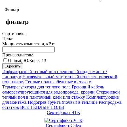
Фильтр
фильтр
Сортировка:
Цена:
Мощность комплекта, кВт:
Производитель:
Unimat, Ю.Корея
13
Сбросить
Инфракрасный теплый пол пленочный под ламинат /
линолеум
Нагревательный мат, теплый пол электрический
под плитку
Теплые полы кабельные в стяжку
Терморегуляторы для теплого пола
Греющий кабель
саморегулирующийся для водопровода, кровли
Cтержневой
теплый пол в плиточный клей или стяжку
Комплектующие
для монтажа
Подогрев грунта (почвы) в теплице
Распродажа
остатков
ВСЕ ТЕПЛЫЕ ПОЛЫ
Сертификат ЧТК
Сертификат Caleo