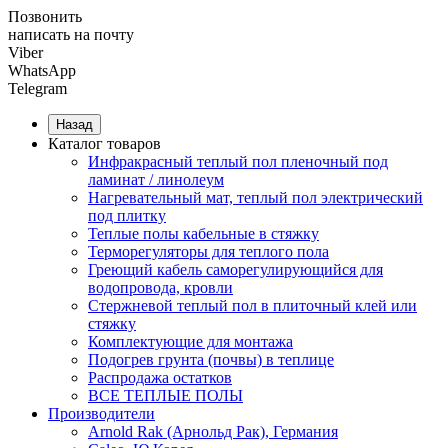
Позвонить
написать на почту
Viber
WhatsApp
Telegram
Назад
Каталог товаров
Инфракрасный теплый пол пленочный под
ламинат / линолеум
Нагревательный мат, теплый пол электрический
под плитку
Теплые полы кабельные в стяжку
Терморегуляторы для теплого пола
Греющий кабель саморегулирующийся для
водопровода, кровли
Cтержневой теплый пол в плиточный клей или
стяжку
Комплектующие для монтажа
Подогрев грунта (почвы) в теплице
Распродажа остатков
ВСЕ ТЕПЛЫЕ ПОЛЫ
Производители
Arnold Rak (Арнольд Рак), Германия