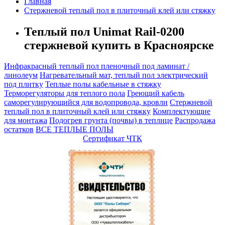
Главная
Cтержневой теплый пол в плиточный клей или стяжку
Теплый пол Unimat Rail-0200
стержневой купить в Красноярске
Инфракрасный теплый пол пленочный под ламинат /
линолеум
Нагревательный мат, теплый пол электрический
под плитку
Теплые полы кабельные в стяжку
Терморегуляторы для теплого пола
Греющий кабель
саморегулирующийся для водопровода, кровли
Cтержневой
теплый пол в плиточный клей или стяжку
Комплектующие
для монтажа
Подогрев грунта (почвы) в теплице
Распродажа
остатков
ВСЕ ТЕПЛЫЕ ПОЛЫ
Сертификат ЧТК