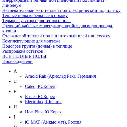
Инфракрасный теплый пол пленочный под ламинат /
линолеум
Нагревательный мат, теплый пол электрический под плитку
Теплые полы кабельные в стяжку
Терморегуляторы для теплого пола
Греющий кабель саморегулирующийся для водопровода,
кровли
Cтержневой теплый пол в плиточный клей или стяжку
Комплектующие для монтажа
Подогрев грунта (почвы) в теплице
Распродажа остатков
ВСЕ ТЕПЛЫЕ ПОЛЫ
Производители
A
Arnold Rak (Арнольд Рак), Германия
C
Caleo, Ю.Корея
E
Eastec Ю.Корея
Electrolux, Швеция
H
Heat Plus, Ю.Корея
I
iQ MAT (Айкью мат), Россия