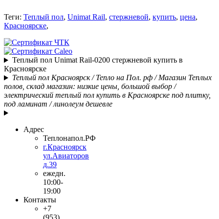
Теги:
Теплый пол
,
Unimat Rail
,
стержневой
,
купить
,
цена
,
Красноярске
,
Теплый пол Unimat Rail-0200 стержневой купить в
Красноярске
Теплый пол Красноярск / Тепло на Пол. рф / Магазин Теплых
полов, склад магазин: низкие цены, большой выбор /
электрический теплый пол купить в Красноярске под плитку,
под ламинат / линолеум дешевле
Адрес
Теплонапол.РФ
г.Красноярск
ул.Авиаторов
д.39
ежедн.
10:00-
19:00
Контакты
+7
(953)