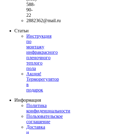
588-
90-
22
2882362@mail.ru
Статьи
Инструкция
по
монтажу
инфракрасного
пленочного
теплого
пола
Акция!
Терморегулятор
в
подарок
Информация
Политика
конфиденциальности
Пользовательское
соглашение
Доставка
и