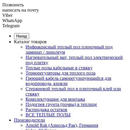
Позвонить
написать на почту
Viber
WhatsApp
Telegram
Назад
Каталог товаров
Инфракрасный теплый пол пленочный под
ламинат / линолеум
Нагревательный мат, теплый пол электрический
под плитку
Теплые полы кабельные в стяжку
Терморегуляторы для теплого пола
Греющий кабель саморегулирующийся для
водопровода, кровли
Cтержневой теплый пол в плиточный клей или
стяжку
Комплектующие для монтажа
Подогрев грунта (почвы) в теплице
Распродажа остатков
ВСЕ ТЕПЛЫЕ ПОЛЫ
Производители
Arnold Rak (Арнольд Рак), Германия