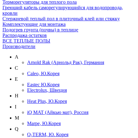
Терморегуляторы для теплого пола
Греющий кабель саморегулирующийся для водопровода,
кровли
Cтержневой теплый пол в плиточный клей или стяжку
Комплектующие для монтажа
Подогрев грунта (почвы) в теплице
Распродажа остатков
ВСЕ ТЕПЛЫЕ ПОЛЫ
Производители
A
Arnold Rak (Арнольд Рак), Германия
C
Caleo, Ю.Корея
E
Eastec Ю.Корея
Electrolux, Швеция
H
Heat Plus, Ю.Корея
I
iQ MAT (Айкью мат), Россия
M
Marpe, Ю.Корея
Q
Q-TERM, Ю. Корея