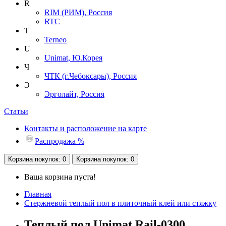
R
RIM (РИМ), Россия
RTC
T
Terneo
U
Unimat, Ю.Корея
Ч
ЧТК (г.Чебоксары), Россия
Э
Эрголайт, Россия
Статьи
Контакты и расположение на карте
Распродажа %
Корзина
покупок
: 0
Корзина
покупок
: 0
Ваша корзина пуста!
Главная
Cтержневой теплый пол в плиточный клей или стяжку
Теплый пол Unimat Rail-0300