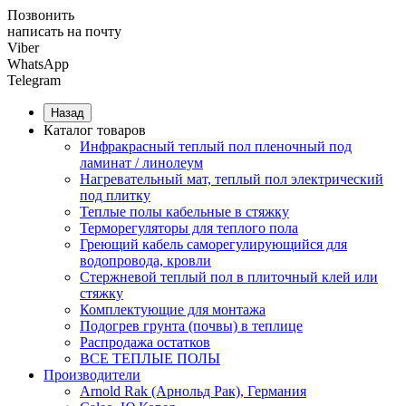
Позвонить
написать на почту
Viber
WhatsApp
Telegram
Назад
Каталог товаров
Инфракрасный теплый пол пленочный под
ламинат / линолеум
Нагревательный мат, теплый пол электрический
под плитку
Теплые полы кабельные в стяжку
Терморегуляторы для теплого пола
Греющий кабель саморегулирующийся для
водопровода, кровли
Cтержневой теплый пол в плиточный клей или
стяжку
Комплектующие для монтажа
Подогрев грунта (почвы) в теплице
Распродажа остатков
ВСЕ ТЕПЛЫЕ ПОЛЫ
Производители
Arnold Rak (Арнольд Рак), Германия