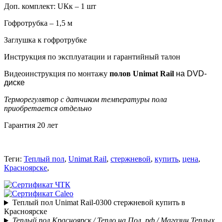
Доп. комплект: UКк – 1 шт
Гофротрубка – 1,5 м
Заглушка к гофротрубке
Инструкция по эксплуатации и гарантийный талон
Видеоинструкция по монтажу
полов Unimat Rail
на DVD-
диске
Терморегулятор с датчиком температуры пола
приобретается отдельно
Гарантия 20 лет
Теги:
Теплый пол
,
Unimat Rail
,
стержневой
,
купить
,
цена
,
Красноярске
,
Теплый пол Unimat Rail-0300 стержневой купить в
Красноярске
Теплый пол Красноярск / Тепло на Пол. рф / Магазин Теплых