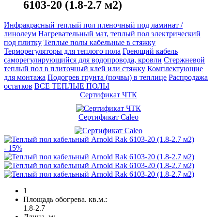
6103-20 (1.8-2.7 м2)
Инфракрасный теплый пол пленочный под ламинат /
линолеум
Нагревательный мат, теплый пол электрический
под плитку
Теплые полы кабельные в стяжку
Терморегуляторы для теплого пола
Греющий кабель
саморегулирующийся для водопровода, кровли
Cтержневой
теплый пол в плиточный клей или стяжку
Комплектующие
для монтажа
Подогрев грунта (почвы) в теплице
Распродажа
остатков
ВСЕ ТЕПЛЫЕ ПОЛЫ
Сертификат ЧТК
Сертификат Caleo
- 15%
1
Площадь обогрева. кв.м.:
1.8-2.7
Длина, м: