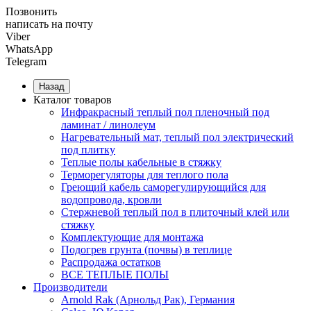
Позвонить
написать на почту
Viber
WhatsApp
Telegram
Назад
Каталог товаров
Инфракрасный теплый пол пленочный под
ламинат / линолеум
Нагревательный мат, теплый пол электрический
под плитку
Теплые полы кабельные в стяжку
Терморегуляторы для теплого пола
Греющий кабель саморегулирующийся для
водопровода, кровли
Cтержневой теплый пол в плиточный клей или
стяжку
Комплектующие для монтажа
Подогрев грунта (почвы) в теплице
Распродажа остатков
ВСЕ ТЕПЛЫЕ ПОЛЫ
Производители
Arnold Rak (Арнольд Рак), Германия