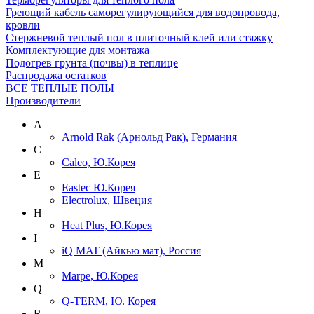
Греющий кабель саморегулирующийся для водопровода,
кровли
Cтержневой теплый пол в плиточный клей или стяжку
Комплектующие для монтажа
Подогрев грунта (почвы) в теплице
Распродажа остатков
ВСЕ ТЕПЛЫЕ ПОЛЫ
Производители
A
Arnold Rak (Арнольд Рак), Германия
C
Caleo, Ю.Корея
E
Eastec Ю.Корея
Electrolux, Швеция
H
Heat Plus, Ю.Корея
I
iQ MAT (Айкью мат), Россия
M
Marpe, Ю.Корея
Q
Q-TERM, Ю. Корея
R