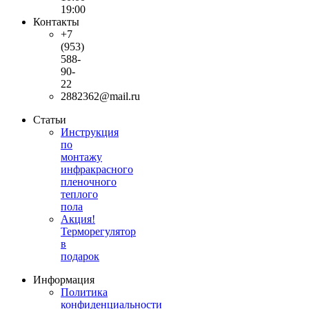
19:00
Контакты
+7
(953)
588-
90-
22
2882362@mail.ru
Статьи
Инструкция
по
монтажу
инфракрасного
пленочного
теплого
пола
Акция!
Терморегулятор
в
подарок
Информация
Политика
конфиденциальности