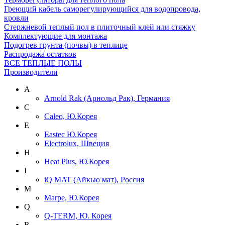
Греющий кабель саморегулирующийся для водопровода,
кровли
Cтержневой теплый пол в плиточный клей или стяжку
Комплектующие для монтажа
Подогрев грунта (почвы) в теплице
Распродажа остатков
ВСЕ ТЕПЛЫЕ ПОЛЫ
Производители
A
Arnold Rak (Арнольд Рак), Германия
C
Caleo, Ю.Корея
E
Eastec Ю.Корея
Electrolux, Швеция
H
Heat Plus, Ю.Корея
I
iQ MAT (Айкью мат), Россия
M
Marpe, Ю.Корея
Q
Q-TERM, Ю. Корея
R