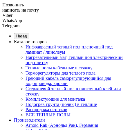
Позвонить
написать на почту
Viber
WhatsApp
Telegram
Назад
Каталог товаров
Инфракрасный теплый пол пленочный под
ламинат / линолеум
Нагревательный мат, теплый пол электрический
под плитку
Теплые полы кабельные в стяжку
Терморегуляторы для теплого пола
Греющий кабель саморегулирующийся для
водопровода, кровли
Cтержневой теплый пол в плиточный клей или
стяжку
Комплектующие для монтажа
Подогрев грунта (почвы) в теплице
Распродажа остатков
ВСЕ ТЕПЛЫЕ ПОЛЫ
Производители
Arnold Rak (Арнольд Рак), Германия