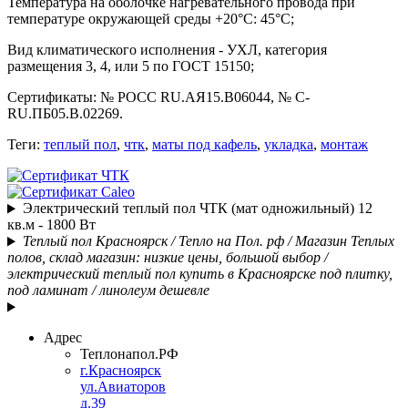
Температура на оболочке нагревательного провода при
температуре окружающей среды +20°С: 45°С;
Вид климатического исполнения - УХЛ, категория
размещения 3, 4, или 5 по ГОСТ 15150;
Сертификаты: № РОСС RU.АЯ15.В06044, № C-
RU.ПБ05.В.02269.
Теги:
теплый пол
,
чтк
,
маты под кафель
,
укладка
,
монтаж
Электрический теплый пол ЧТК (мат одножильный) 12
кв.м - 1800 Вт
Теплый пол Красноярск / Тепло на Пол. рф / Магазин Теплых
полов, склад магазин: низкие цены, большой выбор /
электрический теплый пол купить в Красноярске под плитку,
под ламинат / линолеум дешевле
Адрес
Теплонапол.РФ
г.Красноярск
ул.Авиаторов
д.39