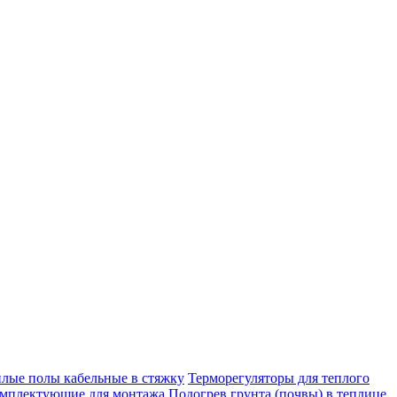
плые полы кабельные в стяжку
Терморегуляторы для теплого
мплектующие для монтажа
Подогрев грунта (почвы) в теплице