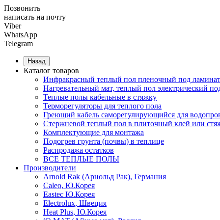
Позвонить
написать на почту
Viber
WhatsApp
Telegram
Назад
Каталог товаров
Инфракрасный теплый пол пленочный под ламинат
Нагревательный мат, теплый пол электрический по
Теплые полы кабельные в стяжку
Терморегуляторы для теплого пола
Греющий кабель саморегулирующийся для водопров
Cтержневой теплый пол в плиточный клей или стя
Комплектующие для монтажа
Подогрев грунта (почвы) в теплице
Распродажа остатков
ВСЕ ТЕПЛЫЕ ПОЛЫ
Производители
Arnold Rak (Арнольд Рак), Германия
Caleo, Ю.Корея
Eastec Ю.Корея
Electrolux, Швеция
Heat Plus, Ю.Корея