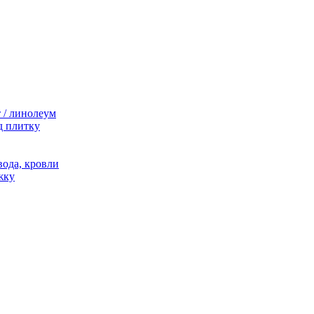
 / линолеум
д плитку
ода, кровли
жку