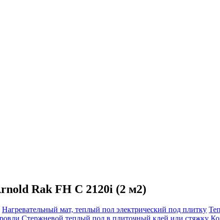
nold Rak FH C 2120i (2 м2)
Нагревательный мат, теплый пол электрический под плитку
Те
кровли
Cтержневой теплый пол в плиточный клей или стяжку
Ко