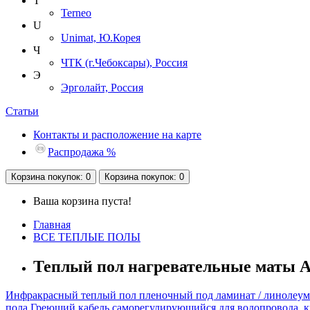
T
Terneo
U
Unimat, Ю.Корея
Ч
ЧТК (г.Чебоксары), Россия
Э
Эрголайт, Россия
Статьи
Контакты и расположение на карте
Распродажа %
Корзина
покупок
: 0
Корзина
покупок
: 0
Ваша корзина пуста!
Главная
ВСЕ ТЕПЛЫЕ ПОЛЫ
Теплый пол нагревательные маты Ar
Инфракрасный теплый пол пленочный под ламинат / линолеум
пола
Греющий кабель саморегулирующийся для водопровода, 