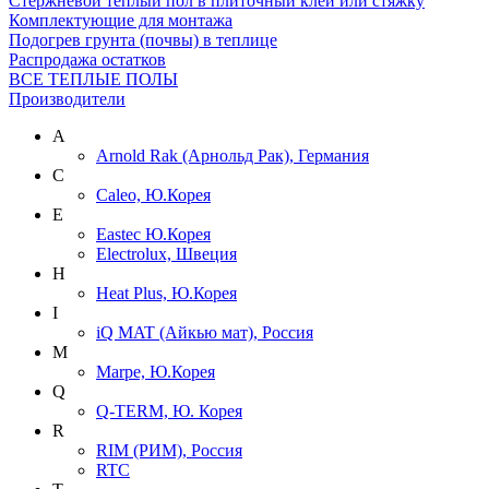
Cтержневой теплый пол в плиточный клей или стяжку
Комплектующие для монтажа
Подогрев грунта (почвы) в теплице
Распродажа остатков
ВСЕ ТЕПЛЫЕ ПОЛЫ
Производители
A
Arnold Rak (Арнольд Рак), Германия
C
Caleo, Ю.Корея
E
Eastec Ю.Корея
Electrolux, Швеция
H
Heat Plus, Ю.Корея
I
iQ MAT (Айкью мат), Россия
M
Marpe, Ю.Корея
Q
Q-TERM, Ю. Корея
R
RIM (РИМ), Россия
RTC