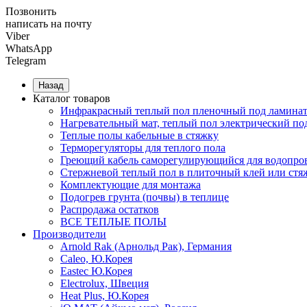
Позвонить
написать на почту
Viber
WhatsApp
Telegram
Назад
Каталог товаров
Инфракрасный теплый пол пленочный под ламинат
Нагревательный мат, теплый пол электрический по
Теплые полы кабельные в стяжку
Терморегуляторы для теплого пола
Греющий кабель саморегулирующийся для водопров
Cтержневой теплый пол в плиточный клей или стя
Комплектующие для монтажа
Подогрев грунта (почвы) в теплице
Распродажа остатков
ВСЕ ТЕПЛЫЕ ПОЛЫ
Производители
Arnold Rak (Арнольд Рак), Германия
Caleo, Ю.Корея
Eastec Ю.Корея
Electrolux, Швеция
Heat Plus, Ю.Корея