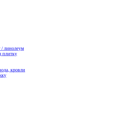
 / линолеум
д плитку
ода, кровли
жку