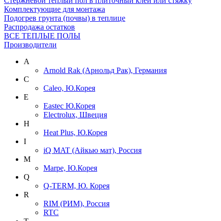
Cтержневой теплый пол в плиточный клей или стяжку
Комплектующие для монтажа
Подогрев грунта (почвы) в теплице
Распродажа остатков
ВСЕ ТЕПЛЫЕ ПОЛЫ
Производители
A
Arnold Rak (Арнольд Рак), Германия
C
Caleo, Ю.Корея
E
Eastec Ю.Корея
Electrolux, Швеция
H
Heat Plus, Ю.Корея
I
iQ MAT (Айкью мат), Россия
M
Marpe, Ю.Корея
Q
Q-TERM, Ю. Корея
R
RIM (РИМ), Россия
RTC