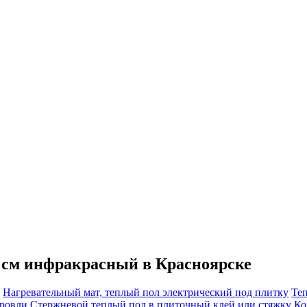
 см инфракрасный в Красноярске
Нагревательный мат, теплый пол электрический под плитку
Те
кровли
Cтержневой теплый пол в плиточный клей или стяжку
Ко