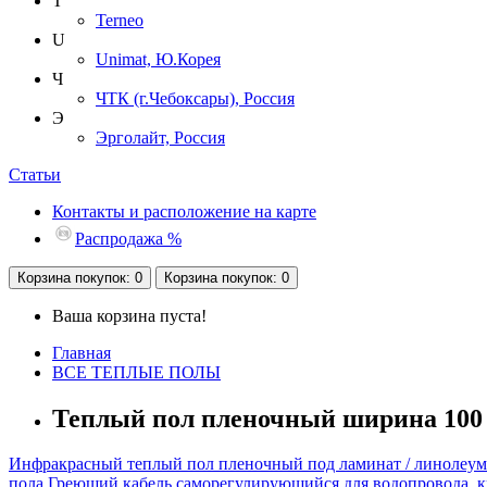
T
Terneo
U
Unimat, Ю.Корея
Ч
ЧТК (г.Чебоксары), Россия
Э
Эрголайт, Россия
Статьи
Контакты и расположение на карте
Распродажа %
Корзина
покупок
: 0
Корзина
покупок
: 0
Ваша корзина пуста!
Главная
ВСЕ ТЕПЛЫЕ ПОЛЫ
Теплый пол пленочный ширина 100
Инфракрасный теплый пол пленочный под ламинат / линолеум
пола
Греющий кабель саморегулирующийся для водопровода, 