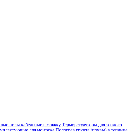
плые полы кабельные в стяжку
Терморегуляторы для теплого
мплектующие для монтажа
Подогрев грунта (почвы) в теплице