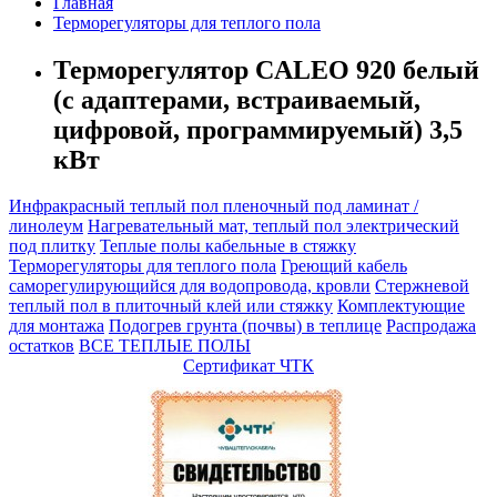
Главная
Терморегуляторы для теплого пола
Терморегулятор CALEO 920 белый
(с адаптерами, встраиваемый,
цифровой, программируемый) 3,5
кВт
Инфракрасный теплый пол пленочный под ламинат /
линолеум
Нагревательный мат, теплый пол электрический
под плитку
Теплые полы кабельные в стяжку
Терморегуляторы для теплого пола
Греющий кабель
саморегулирующийся для водопровода, кровли
Cтержневой
теплый пол в плиточный клей или стяжку
Комплектующие
для монтажа
Подогрев грунта (почвы) в теплице
Распродажа
остатков
ВСЕ ТЕПЛЫЕ ПОЛЫ
Сертификат ЧТК