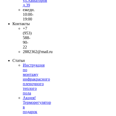
ул.Авиаторов
д.39
ежедн.
10:00-
19:00
Контакты
+7
(953)
588-
90-
22
2882362@mail.ru
Статьи
Инструкция
по
монтажу
инфракрасного
пленочного
теплого
пола
Акция!
Терморегулятор
в
подарок