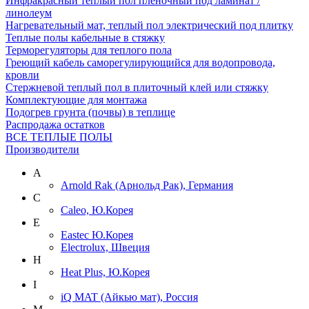
Инфракрасный теплый пол пленочный под ламинат /
линолеум
Нагревательный мат, теплый пол электрический под плитку
Теплые полы кабельные в стяжку
Терморегуляторы для теплого пола
Греющий кабель саморегулирующийся для водопровода,
кровли
Cтержневой теплый пол в плиточный клей или стяжку
Комплектующие для монтажа
Подогрев грунта (почвы) в теплице
Распродажа остатков
ВСЕ ТЕПЛЫЕ ПОЛЫ
Производители
A
Arnold Rak (Арнольд Рак), Германия
C
Caleo, Ю.Корея
E
Eastec Ю.Корея
Electrolux, Швеция
H
Heat Plus, Ю.Корея
I
iQ MAT (Айкью мат), Россия