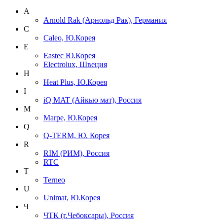
A
Arnold Rak (Арнольд Рак), Германия
C
Caleo, Ю.Корея
E
Eastec Ю.Корея
Electrolux, Швеция
H
Heat Plus, Ю.Корея
I
iQ MAT (Айкью мат), Россия
M
Marpe, Ю.Корея
Q
Q-TERM, Ю. Корея
R
RIM (РИМ), Россия
RTC
T
Terneo
U
Unimat, Ю.Корея
Ч
ЧТК (г.Чебоксары), Россия