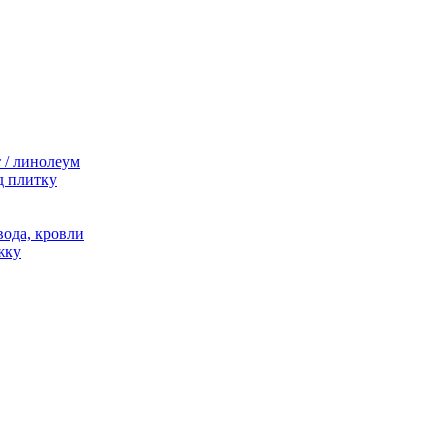
 / линолеум
д плитку
ода, кровли
жку