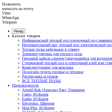
Позвонить
написать на почту
Viber
WhatsApp
Telegram
Назад
Каталог товаров
Инфракрасный теплый пол пленочный под ламинат
Нагревательный мат, теплый пол электрический по
Теплые полы кабельные в стяжку
Терморегуляторы для теплого пола
Греющий кабель саморегулирующийся для водопров
Cтержневой теплый пол в плиточный клей или стя
Комплектующие для монтажа
Подогрев грунта (почвы) в теплице
Распродажа остатков
ВСЕ ТЕПЛЫЕ ПОЛЫ
Производители
Arnold Rak (Арнольд Рак), Германия
Caleo, Ю.Корея
Eastec Ю.Корея
Electrolux, Швеция
Heat Plus, Ю.Корея