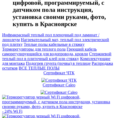
цифровой, программируемый, с
датчиком пола инструкция,
установка своими руками, фото,
купить в Красноярске
Инфракрасный теплый пол пленочный под ламинат /
линолеум
Нагревательный мат, теплый пол электрический
под плитку
Теплые полы кабельные в стяжку
Терморегуляторы для теплого пола
Греющий кабель
саморегулирующийся для водопровода, кровли
Cтержневой
теплый пол в плиточный клей или стяжку
Комплектующие
для монтажа
Подогрев грунта (почвы) в теплице
Распродажа
остатков
ВСЕ ТЕПЛЫЕ ПОЛЫ
Сертификат ЧТК
Сертификат Caleo
- 24%
Wi Fi