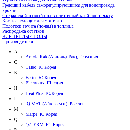
Греющий кабель саморегулирующийся для водопровода,
кровли
Cтержневой теплый пол в плиточный клей или стяжку
Комплектующие для монтажа
Подогрев грунта (почвы) в теплице
Распродажа остатков
ВСЕ ТЕПЛЫЕ ПОЛЫ
Производители
A
Arnold Rak (Арнольд Рак), Германия
C
Caleo, Ю.Корея
E
Eastec Ю.Корея
Electrolux, Швеция
H
Heat Plus, Ю.Корея
I
iQ MAT (Айкью мат), Россия
M
Marpe, Ю.Корея
Q
Q-TERM, Ю. Корея
R