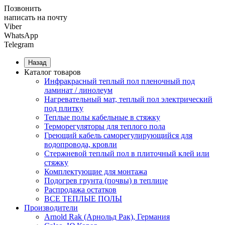
Позвонить
написать на почту
Viber
WhatsApp
Telegram
Назад
Каталог товаров
Инфракрасный теплый пол пленочный под
ламинат / линолеум
Нагревательный мат, теплый пол электрический
под плитку
Теплые полы кабельные в стяжку
Терморегуляторы для теплого пола
Греющий кабель саморегулирующийся для
водопровода, кровли
Cтержневой теплый пол в плиточный клей или
стяжку
Комплектующие для монтажа
Подогрев грунта (почвы) в теплице
Распродажа остатков
ВСЕ ТЕПЛЫЕ ПОЛЫ
Производители
Arnold Rak (Арнольд Рак), Германия