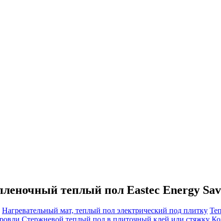
еночный теплый пол Eastec Energy Sav
Нагревательный мат, теплый пол электрический под плитку
Те
кровли
Cтержневой теплый пол в плиточный клей или стяжку
Ко