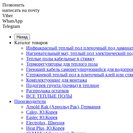
Позвонить
написать на почту
Viber
WhatsApp
Telegram
Назад
Каталог товаров
Инфракрасный теплый пол пленочный под ламинат
Нагревательный мат, теплый пол электрический по
Теплые полы кабельные в стяжку
Терморегуляторы для теплого пола
Греющий кабель саморегулирующийся для водопров
Cтержневой теплый пол в плиточный клей или стя
Комплектующие для монтажа
Подогрев грунта (почвы) в теплице
Распродажа остатков
ВСЕ ТЕПЛЫЕ ПОЛЫ
Производители
Arnold Rak (Арнольд Рак), Германия
Caleo, Ю.Корея
Eastec Ю.Корея
Electrolux, Швеция
Heat Plus, Ю.Корея