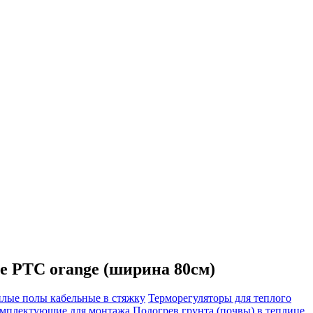
e PTC orange (ширина 80см)
плые полы кабельные в стяжку
Терморегуляторы для теплого
мплектующие для монтажа
Подогрев грунта (почвы) в теплице