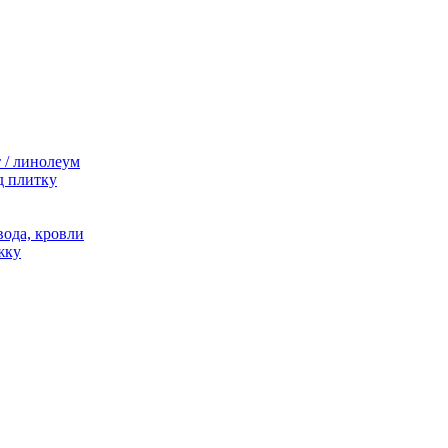
 / линолеум
д плитку
ода, кровли
жку