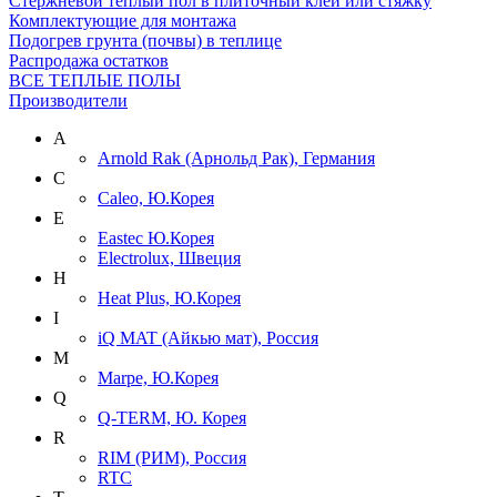
Cтержневой теплый пол в плиточный клей или стяжку
Комплектующие для монтажа
Подогрев грунта (почвы) в теплице
Распродажа остатков
ВСЕ ТЕПЛЫЕ ПОЛЫ
Производители
A
Arnold Rak (Арнольд Рак), Германия
C
Caleo, Ю.Корея
E
Eastec Ю.Корея
Electrolux, Швеция
H
Heat Plus, Ю.Корея
I
iQ MAT (Айкью мат), Россия
M
Marpe, Ю.Корея
Q
Q-TERM, Ю. Корея
R
RIM (РИМ), Россия
RTC