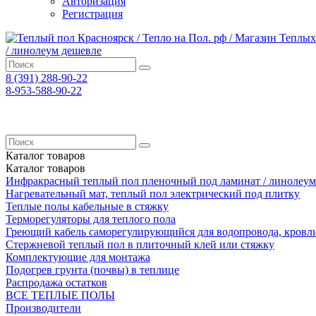
Авторизация
Регистрация
8 (391)
288-90-22
8-953-588-90-22
Каталог
товаров
Каталог
товаров
Инфракрасный теплый пол пленочный под ламинат / линолеум
Нагревательный мат, теплый пол электрический под плитку
Теплые полы кабельные в стяжку
Терморегуляторы для теплого пола
Греющий кабель саморегулирующийся для водопровода, кровл
Cтержневой теплый пол в плиточный клей или стяжку
Комплектующие для монтажа
Подогрев грунта (почвы) в теплице
Распродажа остатков
ВСЕ ТЕПЛЫЕ ПОЛЫ
Производители