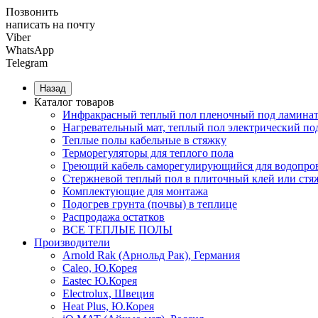
Позвонить
написать на почту
Viber
WhatsApp
Telegram
Назад
Каталог товаров
Инфракрасный теплый пол пленочный под ламинат
Нагревательный мат, теплый пол электрический по
Теплые полы кабельные в стяжку
Терморегуляторы для теплого пола
Греющий кабель саморегулирующийся для водопров
Cтержневой теплый пол в плиточный клей или стя
Комплектующие для монтажа
Подогрев грунта (почвы) в теплице
Распродажа остатков
ВСЕ ТЕПЛЫЕ ПОЛЫ
Производители
Arnold Rak (Арнольд Рак), Германия
Caleo, Ю.Корея
Eastec Ю.Корея
Electrolux, Швеция
Heat Plus, Ю.Корея