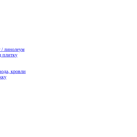
 / линолеум
д плитку
ода, кровли
жку