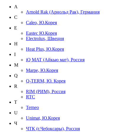
A
Arnold Rak (Арнольд Рак), Германия
C
Caleo, Ю.Корея
E
Eastec Ю.Корея
Electrolux, Швеция
H
Heat Plus, Ю.Корея
I
iQ MAT (Айкью мат), Россия
M
Marpe, Ю.Корея
Q
Q-TERM, Ю. Корея
R
RIM (РИМ), Россия
RTC
T
Terneo
U
Unimat, Ю.Корея
Ч
ЧТК (г.Чебоксары), Россия