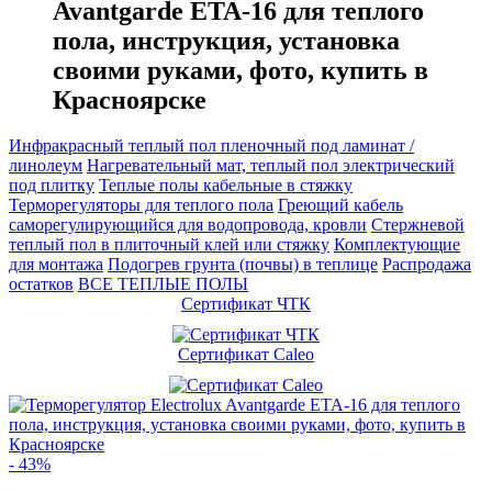
Avantgarde ETA-16 для теплого
пола, инструкция, установка
своими руками, фото, купить в
Красноярске
Инфракрасный теплый пол пленочный под ламинат /
линолеум
Нагревательный мат, теплый пол электрический
под плитку
Теплые полы кабельные в стяжку
Терморегуляторы для теплого пола
Греющий кабель
саморегулирующийся для водопровода, кровли
Cтержневой
теплый пол в плиточный клей или стяжку
Комплектующие
для монтажа
Подогрев грунта (почвы) в теплице
Распродажа
остатков
ВСЕ ТЕПЛЫЕ ПОЛЫ
Сертификат ЧТК
Сертификат Caleo
- 43%