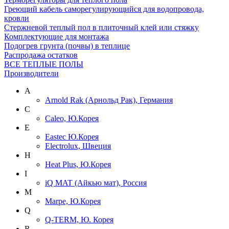
Греющий кабель саморегулирующийся для водопровода,
кровли
Cтержневой теплый пол в плиточный клей или стяжку
Комплектующие для монтажа
Подогрев грунта (почвы) в теплице
Распродажа остатков
ВСЕ ТЕПЛЫЕ ПОЛЫ
Производители
A
Arnold Rak (Арнольд Рак), Германия
C
Caleo, Ю.Корея
E
Eastec Ю.Корея
Electrolux, Швеция
H
Heat Plus, Ю.Корея
I
iQ MAT (Айкью мат), Россия
M
Marpe, Ю.Корея
Q
Q-TERM, Ю. Корея
R