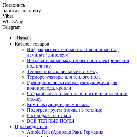
Позвонить
написать на почту
Viber
WhatsApp
Telegram
Назад
Каталог товаров
Инфракрасный теплый пол пленочный под
ламинат / линолеум
Нагревательный мат, теплый пол электрический
под плитку
Теплые полы кабельные в стяжку
Терморегуляторы для теплого пола
Греющий кабель саморегулирующийся для
водопровода, кровли
Cтержневой теплый пол в плиточный клей или
стяжку
Комплектующие для монтажа
Подогрев грунта (почвы) в теплице
Распродажа остатков
ВСЕ ТЕПЛЫЕ ПОЛЫ
Производители
Arnold Rak (Арнольд Рак), Германия