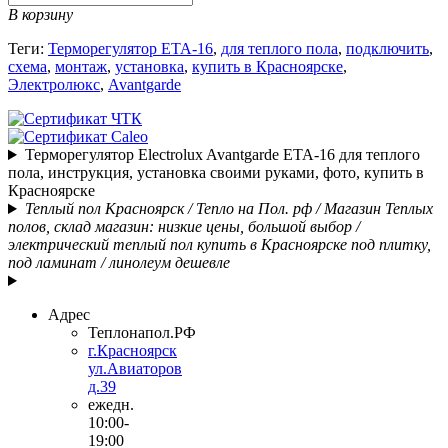
В корзину
Теги:
Терморегулятор ETA-16
,
для теплого пола
,
подключить
,
схема
,
монтаж
,
установка
,
купить в Красноярске
,
Электролюкс
,
Avantgarde
Терморегулятор Electrolux Avantgarde ETA-16 для теплого
пола, инструкция, установка своими руками, фото, купить в
Красноярске
Теплый пол Красноярск / Тепло на Пол. рф / Магазин Теплых
полов, склад магазин: низкие цены, большой выбор /
электрический теплый пол купить в Красноярске под плитку,
под ламинат / линолеум дешевле
Адрес
Теплонапол.РФ
г.Красноярск
ул.Авиаторов
д.39
ежедн.
10:00-
19:00